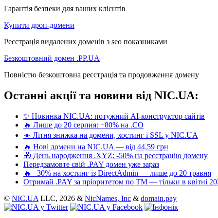
Гарантія безпеки для ваших клієнтів
Купити дроп-домени
Реєстрація видалених доменів з seo показниками
Безкоштовний домен .PP.UA
Повністю безкоштовна реєстрація та продовження домену
Останні акції та новини від NIC.UA:
✨ Новинка NIC.UA: потужний AI-конструктор сайтів
🔥 Лише до 20 серпня: −80% на .CO
☀️ Літня знижка на домени, хостинг і SSL у NIC.UA
🔥 Нові домени на NIC.UA — від 44,59 грн
🎁 День народження .XYZ: -50% на реєстрацію домену
Передзамовте свій .PAY домен уже зараз
🔥 –30% на хостинг із DirectAdmin — лише до 20 травня
Отримай .PAY за пріоритетом по ТМ — тільки в квітні 20
©
NIC.UA
LLC,
2026 &
NicNames, Inc
&
domain.pay