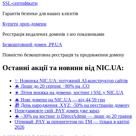
SSL-сертифікати
Гарантія безпеки для ваших клієнтів
Купити дроп-домени
Реєстрація видалених доменів з seo показниками
Безкоштовний домен .PP.UA
Повністю безкоштовна реєстрація та продовження домену
Останні акції та новини від NIC.UA:
✨ Новинка NIC.UA: потужний AI-конструктор сайтів
🔥 Лише до 20 серпня: −80% на .CO
☀️ Літня знижка на домени, хостинг і SSL у NIC.UA
🔥 Нові домени на NIC.UA — від 44,59 грн
🎁 День народження .XYZ: -50% на реєстрацію домену
Передзамовте свій .PAY домен уже зараз
🔥 –30% на хостинг із DirectAdmin — лише до 20 травня
Отримай .PAY за пріоритетом по ТМ — тільки в квітні
2026